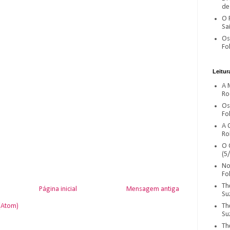
de 
O 
Sa
Os 
Fol
Leitur
A 
Ro
Os 
Fol
A 
Rol
O 
(5/
No
Fol
Th
Página inicial
Mensagem antiga
Su
Th
(Atom)
Su
Th