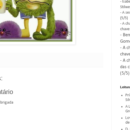
-
Isab
Stilwe
-
A se
(5/5)
- A ch
chave
- Be
Gome
- A c
chave
- A c
das c
(5/5)
:
Leitur
tário
Pr
Sil
Obrigada
A L
Gr
Lo
de
D.