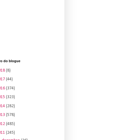
vo do blogue
018
(8)
017
(44)
016
(374)
015
(323)
014
(282)
013
(578)
012
(485)
011
(245)