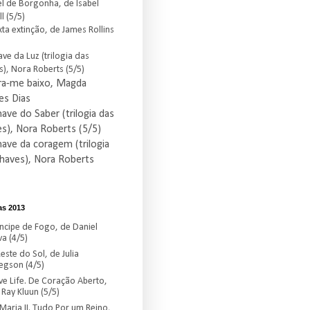
el de Borgonha, de Isabel
ll (5/5)
xta extinção, de James Rollins
ave da Luz (trilogia das
s), Nora Roberts (5/5)
rra-me baixo, Magda
s Dias
have do Saber (trilogia das
s), Nora Roberts (5/5)
have da coragem (trilogia
haves), Nora Roberts
as 2013
íncipe de Fogo, de Daniel
va (4/5)
este do Sol, de Julia
egson (4/5)
ve Life. De Coração Aberto,
 Ray Kluun (5/5)
 Maria II. Tudo Por um Reino,