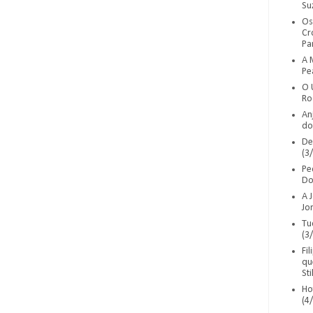
Su
Os
Cr
Pa
A 
Pe
O 
Ro
An
do
De
(3/
Pe
Do
A 
Jo
Tu
(3/
Fi
qu
Sti
Ho
(4/