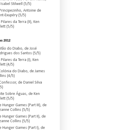
Isabel Stilwell (5/5)
Principezinho, Antoine de
int-Exupéry (5/5)
Pilares da Terra (II), Ken
lett (5/5)
as 2012
Mão do Diabo, de José
drigues dos Santos (5/5)
Pilares da Terra (I), Ken
lett (4/5)
Colónia do Diabo, de James
lins (4/5)
Confessor, de Daniel Silva
5)
ite Sobre Águas, de Ken
lett (5/5)
e Hunger Games (Part III), de
zanne Collins (5/5)
e Hunger Games (Part II), de
zanne Collins (5/5)
e Hunger Games (Part I), de