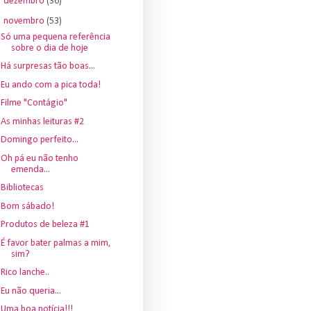
►
dezembro
(36)
▼
novembro
(53)
Só uma pequena referência
sobre o dia de hoje
Há surpresas tão boas...
Eu ando com a pica toda!
Filme "Contágio"
As minhas leituras #2
Domingo perfeito...
Oh pá eu não tenho
emenda...
Bibliotecas
Bom sábado!
Produtos de beleza #1
É favor bater palmas a mim,
sim?
Rico lanche..
Eu não queria...
Uma boa notícia!!!