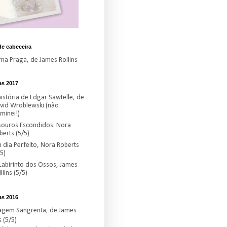
de cabeceira
ima Praga, de James Rollins
as 2017
história de Edgar Sawtelle, de
vid Wroblewski (não
minei!)
souros Escondidos. Nora
berts (5/5)
 dia Perfeito, Nora Roberts
5)
Labirinto dos Ossos, James
llins (5/5)
as 2016
hagem Sangrenta, de James
s (5/5)