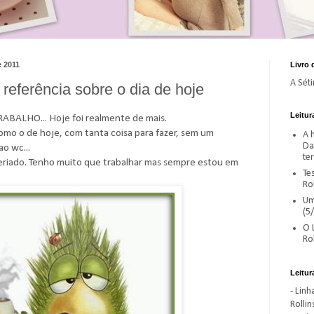
e 2011
Livro 
A Sét
eferência sobre o dia de hoje
Leitur
ALHO... Hoje foi realmente de mais.
mo o de hoje, com tanta coisa para fazer, sem um
A 
Da
ao wc...
ter
riado. Tenho muito que trabalhar mas sempre estou em
Te
Ro
Um
(5/
O 
Rol
Leitur
- Lin
Rollin