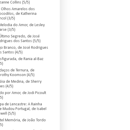
zanne Collins (5/5)
 Olhos Amarelos dos
ocodilos, de Katherina
ncol (3/5)
Melodia do Amor, de Lesley
arse (3/5)
Último Segredo, de José
drigues dos Santos (5/5)
jo Branco, de José Rodrigues
s Santos (4/5)
sfigurada, de Rania al-Baz
5)
daços de Ternura, de
rothy Koomson (4/5)
Jóia de Medina, de Sherry
nes (4/5)
do por Amor, de Jodi Picoult
5)
lipa de Lencastre: A Rainha
e Mudou Portugal, de Isabel
lwell (5/5)
tel Memória, de João Tordo
5)