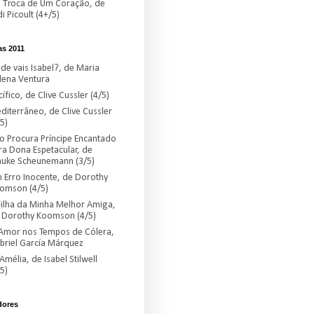
 Troca de Um Coração, de
i Picoult (4+/5)
as 2011
de vais Isabel?, de Maria
lena Ventura
ífico, de Clive Cussler (4/5)
diterrâneo, de Clive Cussler
5)
o Procura Príncipe Encantado
ra Dona Espetacular, de
auke Scheunemann (3/5)
 Erro Inocente, de Dorothy
omson (4/5)
Filha da Minha Melhor Amiga,
 Dorothy Koomson (4/5)
Amor nos Tempos de Cólera,
briel García Márquez
Amélia, de Isabel Stilwell
5)
dores