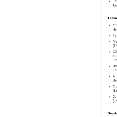
Em
Jod
Leitur
On
He
Pac
Me
(3/
Cã
pa
Fr
Um
Ko
A 
de
O 
Ga
D. 
(4/
Segui